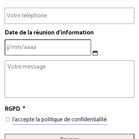
Téléphone
Date de la réunion d'information
JJ
Corps
slash
d’article
MM
slash
AAAA
RGPD
*
J’accepte la politique de confidentialité.