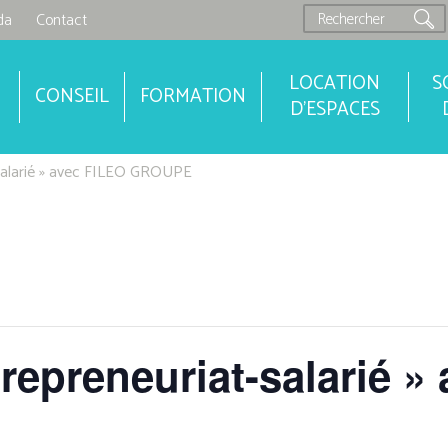
da
Contact
LOCATION
S
CONSEIL
FORMATION
D'ESPACES
t-salarié » avec FILEO GROUPE
trepreneuriat-salarié »