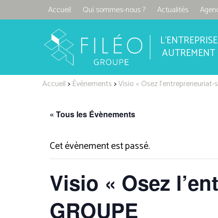
Accueil
Qui sommes-nous ?
Actualités
Agen
L'ENTREPRISE
AUTREMENT
Accueil
>
Évènements
>
Visio « Osez l’entrepreneuria
« Tous les Évènements
Cet évènement est passé.
Visio « Osez l’en
GROUPE